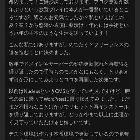
改めまして！ご無沙汰しております。ブログ更新が数
年ぶりという放置プレイに本人が一番驚いているとこ
ろですが、皆さんお元気でしたか？私といえばこの
夏？春？から怒濤の通院に薬漬け・年内には手術とい
う厄年の手本のような生活を送っています！
こんな私ではありますが、めでたく？フリーランスの
道を進むことに決めました。
数年でドメインやサーバーの契約更新忘れと再取得を
繰り返したので手持ちのモノがなにもなく。とりあえ
ず何か形にしてみようとココを再開した次第です。
以前はNucleusというCMSを使っていたんですけど、時
代の波に乗ってWordPressに乗り換えてみました。まだ
まだ不慣れなことばかりでリセットと再インストール
を繰り返しておりますが、どうか今まで以上に生暖か
く見守っていただけると嬉しいです。
テスト環境は作らず本番環境で更新しているので見苦