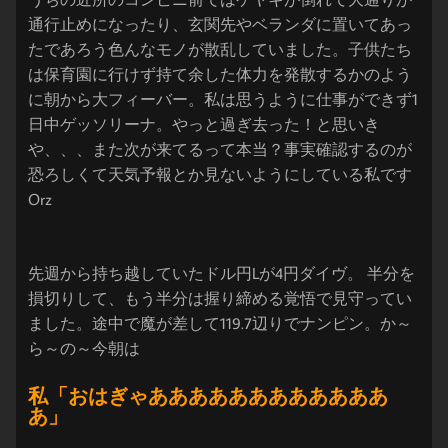
通行止めになったり、玄関先やベランダに置いてあっ
たであろう色んなモノが散乱していました。子供たち
は保育園に行けず持て余した体力を発散するかのよう
に朝から大フィーバー。私は思うように仕事ができず1
日中ゲッソリーナ。やっと過ぎ去った！と思いき
や、、、また次が来てるって本当？事実確認するのが
恐ろしくて天気予報とか見ないようにしている私です
Orz
先週から持ち越していたドル円Lが4円ダイヴ。 半分を
損切りして、もう半分は握り締める覚悟で見守ってい
ました。途中で魔が差して119.7辺りでナンピン。か～
ら～の～今朝は
私「おはぎゃああああああああああああ
あ」