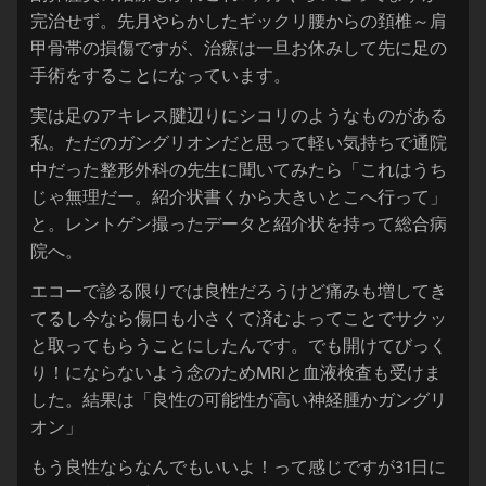
完治せず。先月やらかしたギックリ腰からの頚椎～肩
甲骨帯の損傷ですが、治療は一旦お休みして先に足の
手術をすることになっています。
実は足のアキレス腱辺りにシコリのようなものがある
私。ただのガングリオンだと思って軽い気持ちで通院
中だった整形外科の先生に聞いてみたら「これはうち
じゃ無理だー。紹介状書くから大きいとこへ行って」
と。レントゲン撮ったデータと紹介状を持って総合病
院へ。
エコーで診る限りでは良性だろうけど痛みも増してき
てるし今なら傷口も小さくて済むよってことでサクッ
と取ってもらうことにしたんです。でも開けてびっく
り！にならないよう念のためMRIと血液検査も受けま
した。結果は「良性の可能性が高い神経腫かガングリ
オン」
もう良性ならなんでもいいよ！って感じですが31日に