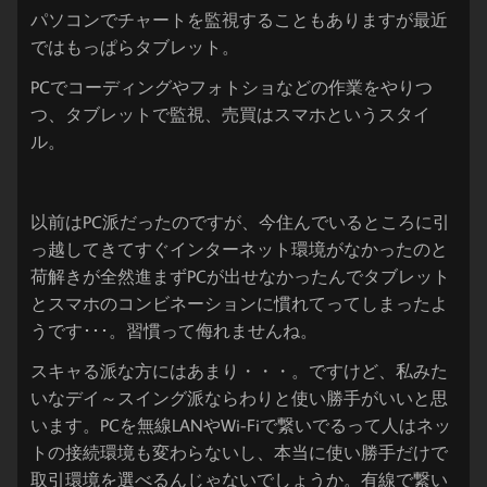
パソコンでチャートを監視することもありますが最近
ではもっぱらタブレット。
PCでコーディングやフォトショなどの作業をやりつ
つ、タブレットで監視、売買はスマホというスタイ
ル。
以前はPC派だったのですが、今住んでいるところに引
っ越してきてすぐインターネット環境がなかったのと
荷解きが全然進まずPCが出せなかったんでタブレット
とスマホのコンビネーションに慣れてってしまったよ
うです･･･。習慣って侮れませんね。
スキャる派な方にはあまり・・・。ですけど、私みた
いなデイ～スイング派ならわりと使い勝手がいいと思
います。PCを無線LANやWi-Fiで繋いでるって人はネッ
トの接続環境も変わらないし、本当に使い勝手だけで
取引環境を選べるんじゃないでしょうか。有線で繋い